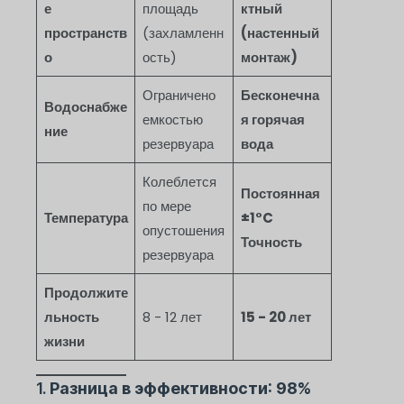
е
площадь
ктный
пространств
(захламленн
(настенный
о
ость)
монтаж)
Ограничено
Бесконечна
Водоснабже
емкостью
я горячая
ние
резервуара
вода
Колеблется
Постоянная
по мере
Температура
±1°C
опустошения
Точность
резервуара
Продолжите
льность
8 - 12 лет
15 - 20 лет
жизни
1.
Разница в эффективности: 98%