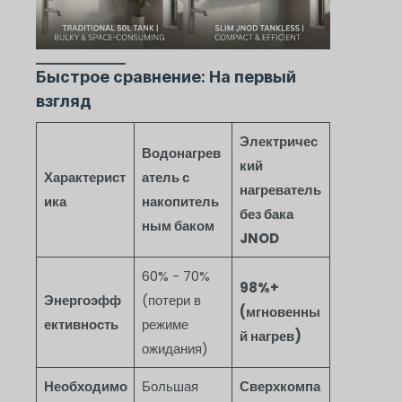
Быстрое сравнение: На первый
взгляд
Электричес
Водонагрев
кий
Характерист
атель с
нагреватель
ика
накопитель
без бака
ным баком
JNOD
60% - 70%
98%+
Энергоэфф
(потери в
(мгновенны
ективность
режиме
й нагрев)
ожидания)
Необходимо
Большая
Сверхкомпа