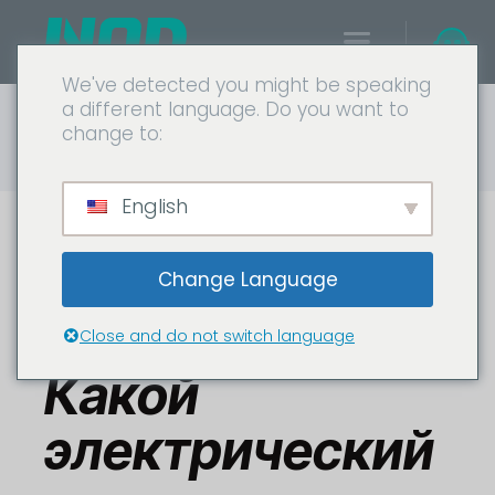
We've detected you might be speaking
a different language. Do you want to
Главная
Блоги
Водонагреватель
change to:
Бак против безрезервуара: Какой электрический
водонагреватель победит в 2026 году?
English
Бак против
Change Language
безрезервуара:
Close and do not switch language
Какой
электрический