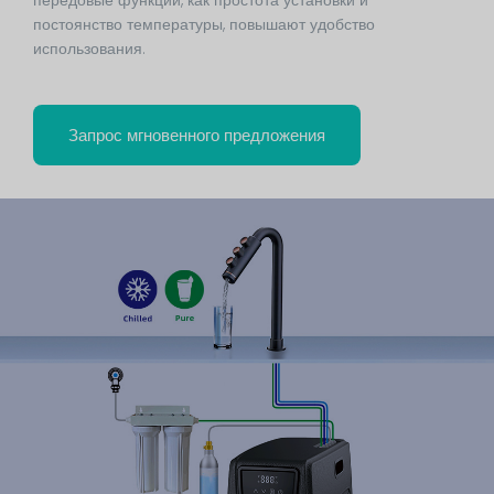
передовые функции, как простота установки и
постоянство температуры, повышают удобство
использования.
Запрос мгновенного предложения
Это заголовок