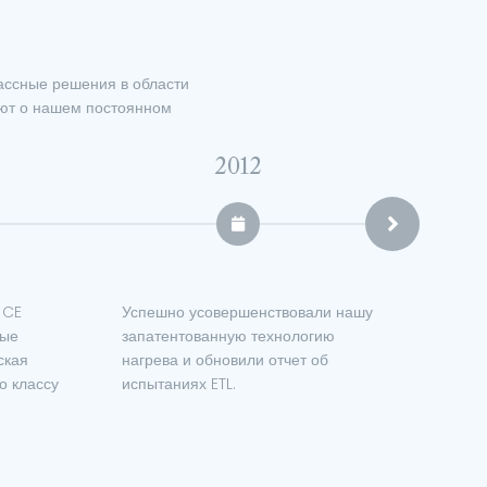
ассные решения в области
уют о нашем постоянном
2011
и нашу
Первый китайский производитель,
Комп
ю
самостоятельно получивший
Шунд
сертификат ETL в отрасли
электрических безбаковых
водонагревателей