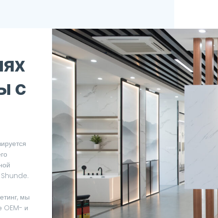
иях
ы с
зируется
его
ной
в Shunde.
етинг, мы
Это з
е OEM- и