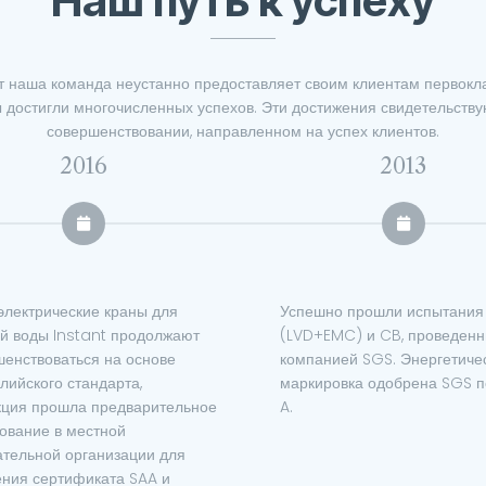
Наш путь к успеху
т наша команда неустанно предоставляет своим клиентам первокл
ы достигли многочисленных успехов. Эти достижения свидетельств
совершенствовании, направленном на успех клиентов.
2013
2012
но прошли испытания CE
Успешно усовершенствовал
EMC) и CB, проведенные
запатентованную технологи
нией SGS. Энергетическая
нагрева и обновили отчет об
ровка одобрена SGS по классу
испытаниях ETL.