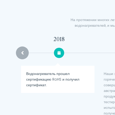
На протяжении многих ле
водонагревателей, и м
2016
Наши электрические краны для
Успеш
л
горячей воды Instant продолжают
(LVD+
совершенствоваться на основе
компа
австралийского стандарта,
марки
продукция прошла предварительное
A.
тестирование в местной
испытательной организации для
получения сертификата SAA и