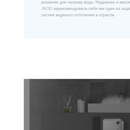
решение для нагрева воды. Надежная и ква
JNOD зарекомендовала себя как один из над
систем водяного отопления в отрасли.