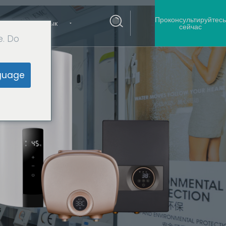
Проконсультируйтесь
 нами
Язык
сейчас
e. Do
guage