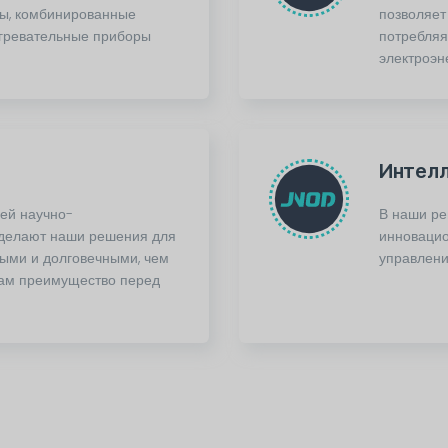
ры, комбинированные
позволяет
агревательные приборы
потребляя
электроэн
Интел
шей научно-
В наши р
 делают наши решения для
инновацио
ыми и долговечными, чем
управлени
вам преимущество перед