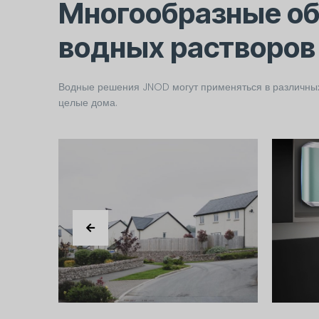
Многообразные об
водных растворов
Водные решения JNOD могут применяться в различных 
целые дома.