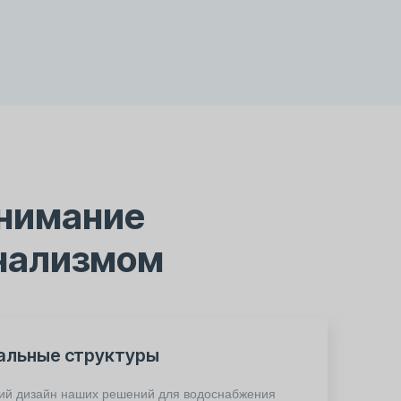
внимание
нализмом
альные структуры
ий дизайн наших решений для водоснабжения