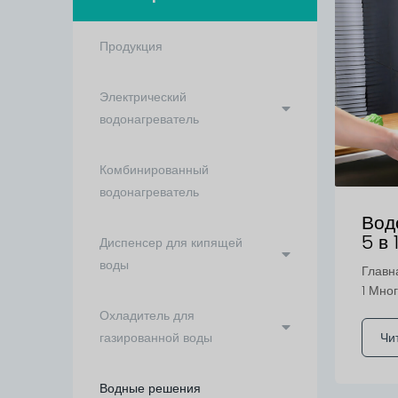
Продукция
Электрический
водонагреватель
Комбинированный
водонагреватель
Вод
5 в 
Диспенсер для кипящей
воды
Главн
1 Мно
Охладитель для
газированной воды
Чи
Водные решения