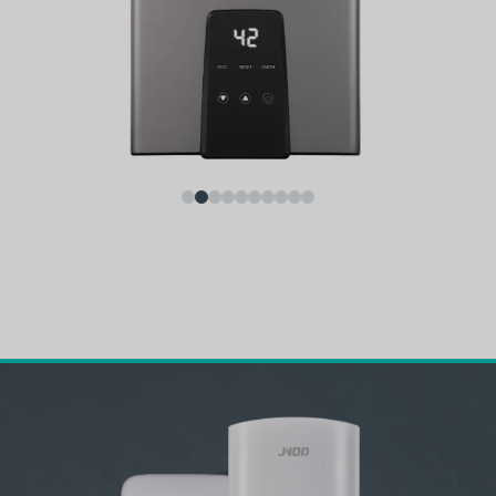
Электрический водонагреватель JNOD QA-T Instant -
умное, безопасное и энергосберегающее решение