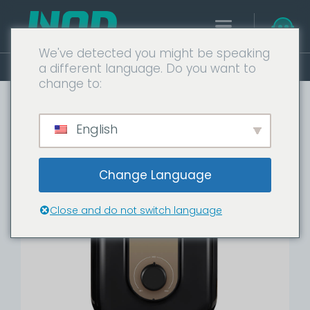
We've detected you might be speaking
Главная
Водонагреватель для душа - FG
a different language. Do you want to
change to:
English
Change Language
Close and do not switch language