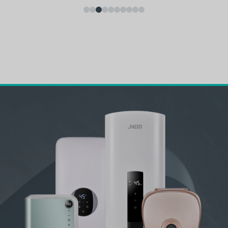
JNOD KF Tankless Under Sink Water Heater -
Calentador eléctrico instantáneo de agua caliente
para cocina, baño, uso comercial
Inicio Anterior Siguiente JNOD KF sin tanque...