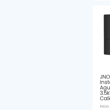
JNO
Ins
Agu
3.5
Cal
Inici