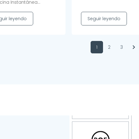
cina Instantánea...
guir leyendo
Seguir leyendo
1
2
3