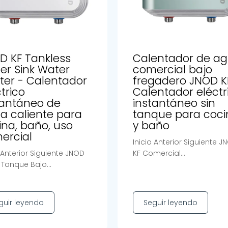
D KF Tankless
Calentador de a
er Sink Water
comercial bajo
ter - Calentador
fregadero JNOD K
trico
Calentador eléctr
tantáneo de
instantáneo sin
a caliente para
tanque para coci
ina, baño, uso
y baño
ercial
Inicio Anterior Siguiente J
o Anterior Siguiente JNOD
KF Comercial...
 Tanque Bajo...
guir leyendo
Seguir leyendo