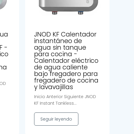
gua
JNOD KF Calentador
instantáneo de
F -
agua sin tanque
ico
para cocina -
Calentador eléctrico
na
de agua caliente
bajo fregadero para
fregadero de cocina
NOD
y lavavajillas
Inicio Anterior Siguiente JNOD
KF Instant Tankless...
Seguir leyendo