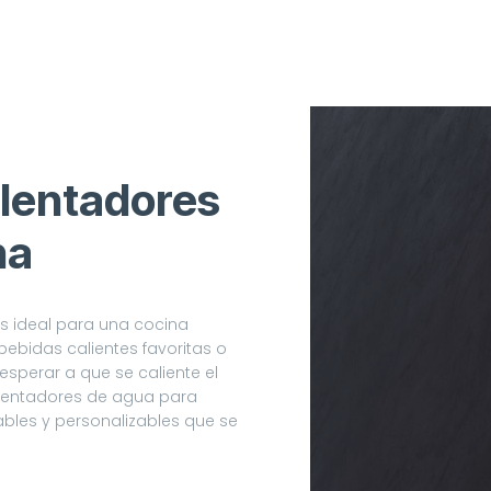
alentadores
na
Es
s ideal para una cocina
bebidas calientes favoritas o
 esperar a que se caliente el
lentadores de agua para
ables y personalizables que se