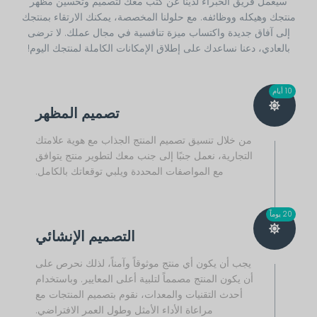
سيعمل فريق الخبراء لدينا عن كثب معك لتصميم وتحسين مظهر
منتجك وهيكله ووظائفه. مع حلولنا المخصصة، يمكنك الارتقاء بمنتجك
إلى آفاق جديدة واكتساب ميزة تنافسية في مجال عملك. لا ترضى
بالعادي، دعنا نساعدك على إطلاق الإمكانات الكاملة لمنتجك اليوم!
10 أيام
تصميم المظهر
من خلال تنسيق تصميم المنتج الجذاب مع هوية علامتك
التجارية، نعمل جنبًا إلى جنب معك لتطوير منتج يتوافق
مع المواصفات المحددة ويلبي توقعاتك بالكامل.
20 يوماً
التصميم الإنشائي
يجب أن يكون أي منتج موثوقاً وآمناً، لذلك نحرص على
أن يكون المنتج مصمماً لتلبية أعلى المعايير. وباستخدام
أحدث التقنيات والمعدات، نقوم بتصميم المنتجات مع
مراعاة الأداء الأمثل وطول العمر الافتراضي.